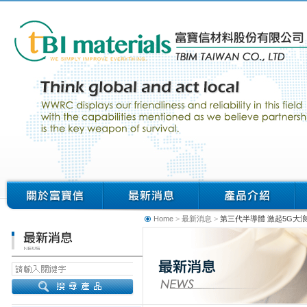
Home
>
最新消息
>
第三代半導體 激起5G大