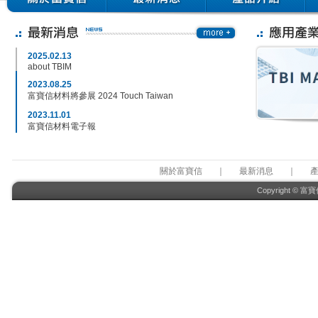
Scroll
2025.02.13
up
about TBIM
2023.08.25
富寶信材料將參展 2024 Touch Taiwan
2023.11.01
富寶信材料電子報
Bg
Scroll
2023.09.13
down
徵才訊息
關於富寶信
｜
最新消息
｜
2022.01.27
Wacker瓦克化學Silicone光學膠專題報導-1
Copyright © 富
2021.11.16
OPEC下修今年石油需求預測
2021.10.12
能源供應續緊 油價飆新高
2021.09.27
以WTO名稱申請 我入CPTPP GDP估增逾2％
2021.09.13
開第一槍 達飛運價即日凍漲