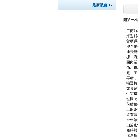
最新消息
開第一槍
工商時報
海運貨
貨櫃運
抑？備
達飛與
據，海
國內業
係。市
題，主
再者，
暢運轉
尤其是
供需機
也因此
前艙位
上船為
還有法
全年無
由於疫
商時報．
海運貨