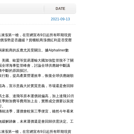
DATE
2021-09-13
出凍漲第一槍，在官網宣布9日起所有即期現貨
運價漲勢是否趨緩？貨櫃航商漲價紅利是否受壓
的反應尤其受關注。據Alphaliner數
、美國、歐盟等貿易運輸大國加強監管脫不了關
屆全球海事監管峰會，討論全球供應鏈中斷議
務中斷的原因探討。
取行動，提高產業營運效率，恢復全球供應鏈順
認為，宣示意義大於實質意義，市場還是會回歸
士基、達飛等原本運價就偏高，加上達飛10月
旺季附加費等費用加上去，實際成交價要以裝貨
行。
傳統淡季，運價會較第三季便宜，雖然今年看來
無緩解跡象，未來運價還是會回歸供需決定。工
出凍漲第一槍，在官網宣布9日起所有即期現貨