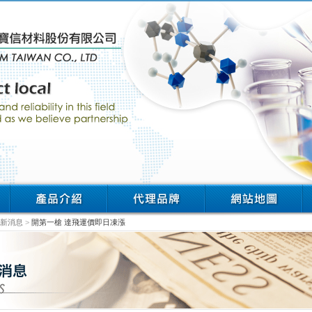
新消息
>
開第一槍 達飛運價即日凍漲