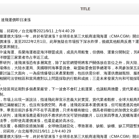
TITLE
 達飛運價即日凍漲
．邱莉玲／台北報導2021/9/11 上午4:40 29
櫃運價大漲快一年，終於有望凍漲？全球排名第三大航商達飛海運（CMA CGM）開
價凍漲，直至2022年2月1日。此舉無疑在市場投下深水炸彈，後續其他航商反應？
受業界關注。
中遠海運、長榮海運都是海洋聯盟成員，成員共用船隻，但價格、運量分開制定，另兩家航商
洋聯盟三家業者市占率近三成。
界研判，達飛凍漲恐有多層寓意，除了如官網聲明將客戶關係放在首位之外，與大陸
場傳出，大陸水運局、美國聯邦海事委員會、歐盟歐委會競爭總署等，本周參加第五
要討論三大面向，一為疫情爆發以來產業動態，包括供需分析、海運供應鏈瓶頸、服
相關司法管轄區和當局應對以上問題採取的行動和成效；三是未來發展方向和可能採
。
大陸當局近期對多個產業嚴管，下一波會不會盯上航運業，也讓航商擔憂，貨代業者
制。
，市場上出現一派說法，指達飛此舉宣示意義大於實質。貨代業者觀察，全球大航商馬
都已滿艙被訂光，也沒有漲價空間。再者，達飛若採基本運價凍漲，但可能透過其他
準。畢竟目前許多客戶不在乎高運價，只求有櫃有艙位，價高者得艙位的加價文化盛
人研判，達飛凍漲應是看到供不應求的市況可望持續數月，以往第四季進入貨櫃海運
淡季，但即使高運價凍漲，也還是處於高水位。
情反覆，各國防疫措施加嚴，全球物流鏈惡化，導致塞港、缺船、缺櫃、缺工問題暫
邱莉玲／台北報導2021/9/11 上午4:40 29
櫃運價大漲快一年，終於有望凍漲？全球排名第三大航商達飛海運（CMA CGM）開