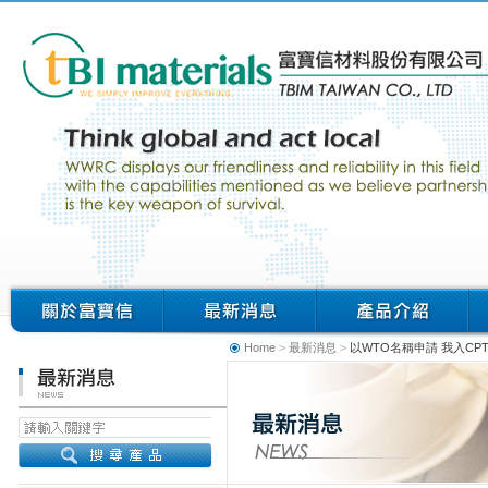
Home
>
最新消息
>
以WTO名稱申請 我入CPT