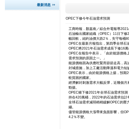
最新消息
OPEC下修今年石油需求預測
工商時報．顏嘉南／綜合外電報導2021/11/
石油輸出國家組織（OPEC）11日下
幅回軟，紐約油價大跌2％，失守每桶8
OPEC在最新月報指出，第四季全球石油
OPEC將2021年石油需求成長下修16
OPEC在報告中表示，「由於能源價
需求預測的原因之一。」
能源價格因為供應吃緊而節節走高，高
封城措施，加上工廠活動降溫和電力短
OPEC表示，由於能源價格上揚，預期
較貧困的國家。
經濟解封刺激需求大幅反彈，近幾個月
勁揚。
OPEC雖下修2021年全球石油需求預
持在420萬桶，2022年的石油需求估計每
全球石油需求減弱稍稍緩解OPEC的壓
繃。
儘管能源價格大漲帶來負面影響，但OPE
4.2％不變。