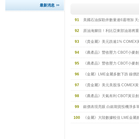
最新消息
91
美國石油探勘井數量連6週增加 
92
原油淹腳目！利比亞東部油港將重
93
《貴金屬》美元跌逾1% COMEX
94
《農產品》豐收壓力 CBOT小麥
95
《農產品》豐收壓力 CBOT小麥
96
《金屬》LME金屬多數下跌 鎳價
97
《貴金屬》美元美股漲 COMEX黃
98
《農產品》天氣有利 CBOT黃豆
99
銀價表現亮眼 白銀期貨投機淨多
100
《金屬》大陸數據較佳 LME金屬